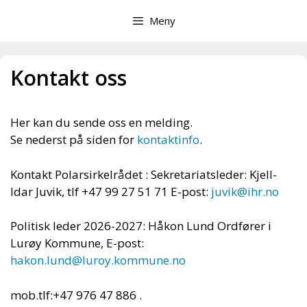
Hopp
Meny
til
innhold
Kontakt oss
Her kan du sende oss en melding.
Se nederst på siden for
kontaktinfo
.
Kontakt Polarsirkelrådet : Sekretariatsleder: Kjell-
Idar Juvik, tlf +47 99 27 51 71 E-post:
juvik@ihr.no
Politisk leder 2026-2027: Håkon Lund Ordfører i
Lurøy Kommune, E-post:
hakon.lund@luroy.kommune.no
mob.tlf:+47 976 47 886 .