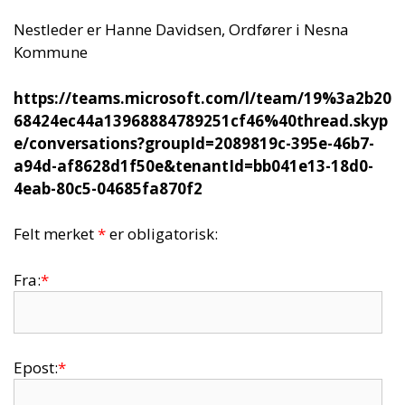
Nestleder er Hanne Davidsen, Ordfører i Nesna
Kommune
https://teams.microsoft.com/l/team/19%3a2b20
68424ec44a13968884789251cf46%40thread.skyp
e/conversations?groupId=2089819c-395e-46b7-
a94d-af8628d1f50e&tenantId=bb041e13-18d0-
4eab-80c5-04685fa870f2
Felt merket
*
er obligatorisk:
Fra:
*
Epost:
*