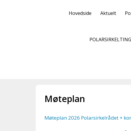
Hopp
til
Hovedside
Aktuelt
Po
innhold
POLARSIRKELTIN
Møteplan
Møteplan 2026 Polarsirkelrådet + 