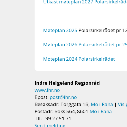
Utkast møteplan 2027 Polarsirkelråd
Møteplan 2025
Polarsirkelrådet pr 1
Møteplan 2026 Polarsirkelrådet pr 2
Møteplan 2024 Polarsirkelrådet
Indre Helgeland Regionråd
www.ihr.no
Epost:
post@ihr.no
Besøksadr: Torggata 1B,
Mo i Rana
|
Vis 
Postadr: Boks 564, 8601
Mo i Rana
Tlf: 99 27 51 71
Send melding