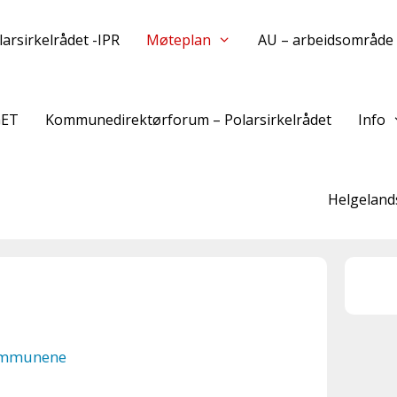
larsirkelrådet -IPR
Møteplan
AU – arbeidsområde
GET
Kommunedirektørforum – Polarsirkelrådet
Info
Helgelands
kommunene